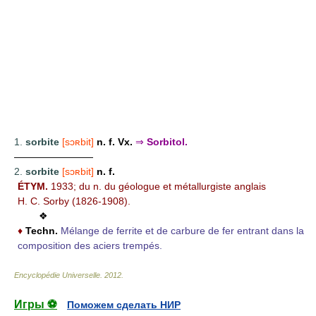
1.
sorbite
[sɔʀbit]
n. f.
Vx.
⇒
Sorbitol.
————————
2.
sorbite
[sɔʀbit]
n. f.
ÉTYM.
1933; du n. du géologue et métallurgiste anglais
H. C. Sorby (1826-1908).
❖
♦
Techn.
Mélange de ferrite et de carbure de fer entrant dans la
composition des aciers trempés.
Encyclopédie Universelle
.
2012
.
Игры ⚽
Поможем сделать НИР