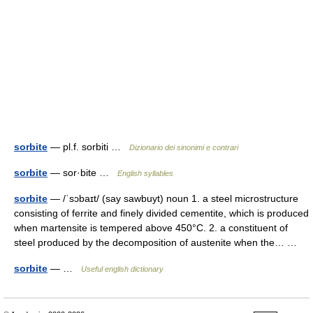
sorbite
— pl.f. sorbiti …
Dizionario dei sinonimi e contrari
sorbite
— sor·bite …
English syllables
sorbite
— /ˈsɔbaɪt/ (say sawbuyt) noun 1. a steel microstructure
consisting of ferrite and finely divided cementite, which is produced
when martensite is tempered above 450°C. 2. a constituent of
steel produced by the decomposition of austenite when the… …
sorbite
— …
Useful english dictionary