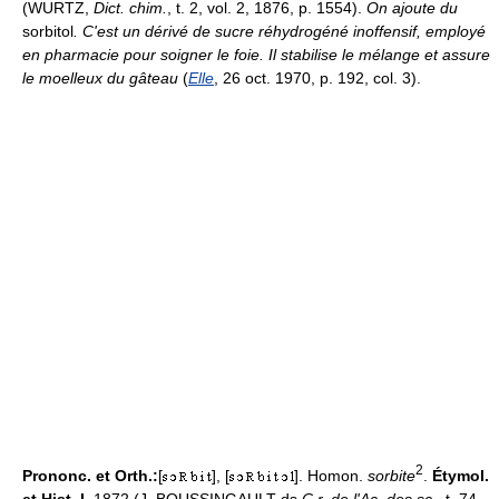
(WURTZ,
Dict. chim.
, t. 2, vol. 2, 1876, p. 1554).
On ajoute du
sorbitol
. C'est un dérivé de sucre réhydrogéné inoffensif, employé
en pharmacie pour soigner le foie. Il stabilise le mélange et assure
le moelleux du gâteau
(
Elle
, 26 oct. 1970, p. 192, col. 3).
2
Prononc. et Orth.:
[
], [
]. Homon.
sorbite
.
Étymol.