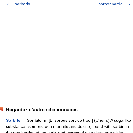
sorbaria
sorbonnarde
Regardez d'autres dictionnaires:
Sorbite
— Sor bite, n. [L. sorbus service tree.] (Chem.) A sugarlike
substance, isomeric with mannite and dulcite, found with sorbin in
the ripe berries of the sorb, and extracted as a sirup or a white