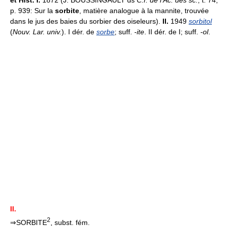
et Hist. I.
1872 (J. BOUSSINGAULT ds
C.r. de l'Ac. des sc.
, t. 74,
p. 939: Sur la
sorbite
, matière analogue à la mannite, trouvée
dans le jus des baies du sorbier des oiseleurs).
II.
1949
sorbitol
(
Nouv. Lar. univ.
). I dér. de
sorbe
; suff.
-ite
. II dér. de I; suff.
-ol
.
II.
2
⇒SORBITE
, subst. fém.