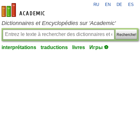
RU
EN
DE
ES
fr-academic.com
Dictionnaires et Encyclopédies sur 'Academic'
Recherche!
interprétations
traductions
livres
Игры ⚽