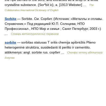
crystalline substance. {Sor*bit ic}, a. [1913 Webster] …
The
Collaborative International Dictionary of English
Sorbite
— Sorbite. См. Сорбит. (Источник: «Металлы и сплавы.
Справочник.» Под редакцией Ю.П. Солнцева; НПО
Профессионал , НПО Мир и семья ; Санкт Петербург, 2003 г.)
…
Словарь металлургических терминов
sorbite
— sorbitas statusas T sritis chemija apibrėžtis Plieno
heterogeninė struktūra, susidedanti iš perlito ir cementito.
atitikmenys: angl. sorbite rus. сорбит …
Chemijos terminų aiškinamasis
žodynas