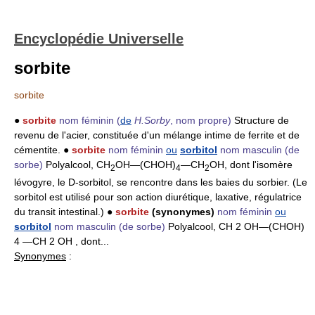
Encyclopédie Universelle
sorbite
sorbite
●
sorbite
nom féminin
(
de
H.Sorby
, nom propre)
Structure de
revenu de l'acier, constituée d'un mélange intime de ferrite et de
cémentite. ●
sorbite
nom féminin
ou
sorbitol
nom masculin
(de
sorbe)
Polyalcool, CH
OH―(CHOH)
―CH
OH, dont l'isomère
2
4
2
lévogyre, le D-sorbitol, se rencontre dans les baies du sorbier. (Le
sorbitol est utilisé pour son action diurétique, laxative, régulatrice
du transit intestinal.) ●
sorbite
(synonymes)
nom féminin
ou
sorbitol
nom masculin
(de sorbe)
Polyalcool, CH 2 OH―(CHOH)
4 ―CH 2 OH , dont...
Synonymes
: