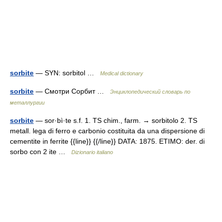
sorbite
— SYN: sorbitol …
Medical dictionary
sorbite
— Смотри Сорбит …
Энциклопедический словарь по
металлургии
sorbite
— sor·bì·te s.f. 1. TS chim., farm. → sorbitolo 2. TS
metall. lega di ferro e carbonio costituita da una dispersione di
cementite in ferrite {{line}} {{/line}} DATA: 1875. ETIMO: der. di
sorbo con 2 ite …
Dizionario italiano