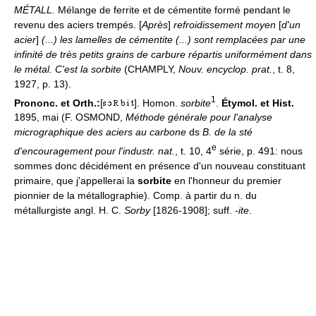
MÉTALL.
Mélange de ferrite et de cémentite formé pendant le
revenu des aciers trempés. [
Après
]
refroidissement moyen
[
d'un
acier
]
(...) les lamelles de cémentite (...) sont remplacées par une
infinité de très petits grains de carbure répartis uniformément dans
le métal. C'est la sorbite
(CHAMPLY,
Nouv. encyclop. prat.
, t. 8,
1927, p. 13).
1
Prononc. et Orth.:
[
]. Homon.
sorbite
.
Étymol. et Hist.
1895, mai (F. OSMOND,
Méthode générale pour l'analyse
micrographique des aciers au carbone
ds
B. de la sté
e
d'encouragement pour l'industr. nat.
, t. 10, 4
série, p. 491: nous
sommes donc décidément en présence d'un nouveau constituant
primaire, que j'appellerai la
sorbite
en l'honneur du premier
pionnier de la métallographie). Comp. à partir du n. du
métallurgiste angl. H. C.
Sorby
[1826-1908]; suff.
-ite
.